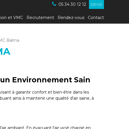
05 34 30 12 12
DEVIS
tion et VMC
Recrutement
Rendez-vous
Contact
VMC Balma
MA
r un Environnement Sain
sant à garantir confort et bien-être dans les
uant ainsi à maintenir une qualité d'air saine, à
ir ambiant. En évacuant l'air vicié chargé en