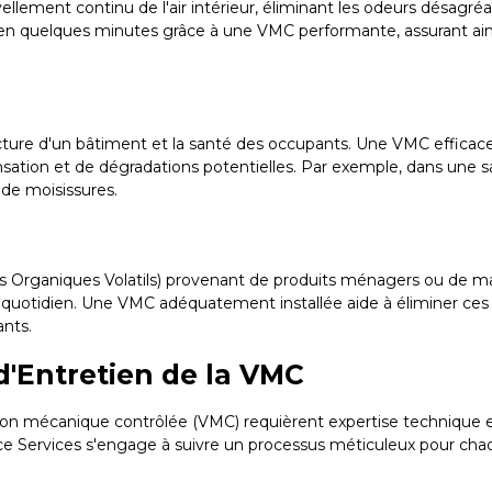
ement continu de l'air intérieur, éliminant les odeurs désagréab
 en quelques minutes grâce à une VMC performante, assurant ain
ucture d'un bâtiment et la santé des occupants. Une VMC efficac
sation et de dégradations potentielles. Par exemple, dans une sall
 de moisissures.
és Organiques Volatils) provenant de produits ménagers ou de m
ez au quotidien. Une VMC adéquatement installée aide à éliminer ce
ants.
 d'Entretien de la VMC
lation mécanique contrôlée (VMC) requièrent expertise technique
Services s'engage à suivre un processus méticuleux pour chaque i