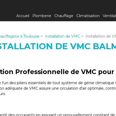
Accueil
Plomberie
Chauffage
Climatisation
Ventila
auffagiste à Toulouse
Installation de VMC
Installation de 
STALLATION DE VMC BAL
ation Professionnelle de VMC pou
'un des piliers essentiels de tout système de génie climatique vi
ion adéquate de VMC assure une circulation d'air optimale, contrib
urs.
nté des occupants en assurant un renouvellement constant de l'a