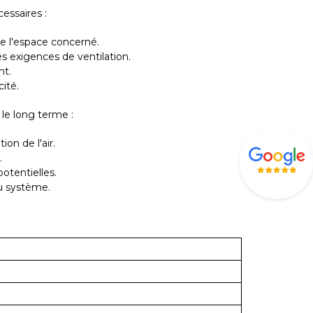
essaires :
de l'espace concerné.
s exigences de ventilation.
nt.
ité.
le long terme :
on de l'air.
.
otentielles.
du système.