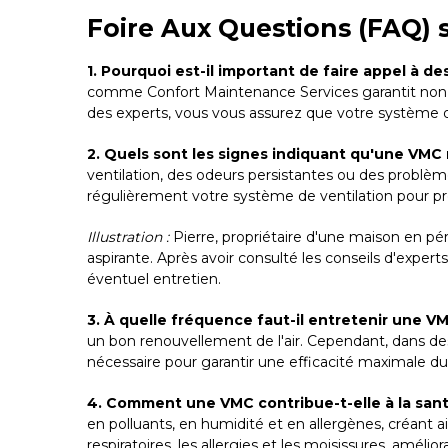
Foire Aux Questions (FAQ) 
1. Pourquoi est-il important de faire appel à de
comme Confort Maintenance Services garantit non se
des experts, vous vous assurez que votre système de
2. Quels sont les signes indiquant qu'une VMC
ventilation, des odeurs persistantes ou des problè
régulièrement votre système de ventilation pour p
Illustration :
Pierre, propriétaire d'une maison en pér
aspirante. Après avoir consulté les conseils d'exper
éventuel entretien.
3. À quelle fréquence faut-il entretenir une V
un bon renouvellement de l'air. Cependant, dans des
nécessaire pour garantir une efficacité maximale d
4. Comment une VMC contribue-t-elle à la san
en polluants, en humidité et en allergènes, créant a
respiratoires, les allergies et les moisissures, amélio