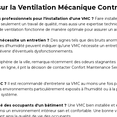
sur la Ventilation Mécanique Cont
s professionnels pour l'installation d'une VMC ?
Faire instal
ulement un travail de qualité, mais aussi une expertise techniq
 ventilation fonctionne de manière optimale pour assurer un air 
 nécessite un entretien ?
Des signes tels que des bruits anorma
mes d'humidité peuvent indiquer qu'une VMC nécessite un entreti
révenir d'éventuels dysfonctionnements.
iphérie de la ville, remarqua récemment des odeurs stagnantes da
ts en ligne, il prit la décision de contacter Confort Maintenance 
MC ?
Il est recommandé d'entretenir sa VMC au moins une fois pa
 environnements particulièrement exposés à l'humidité ou à la p
u système.
té des occupants d'un bâtiment ?
Une VMC bien installée et e
insi un environnement intérieur sain et confortable. Une bonne v
rant ainsi la qualité de vie des occupants.