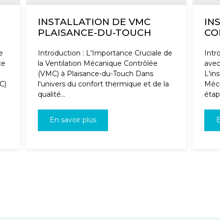
INSTALLATION DE VMC
IN
PLAISANCE-DU-TOUCH
CO
e
Introduction : L'Importance Cruciale de
Intr
ce
la Ventilation Mécanique Contrôlée
avec
(VMC) à Plaisance-du-Touch Dans
L'ins
C)
l'univers du confort thermique et de la
Méca
qualité...
étape
En savoir plus
E