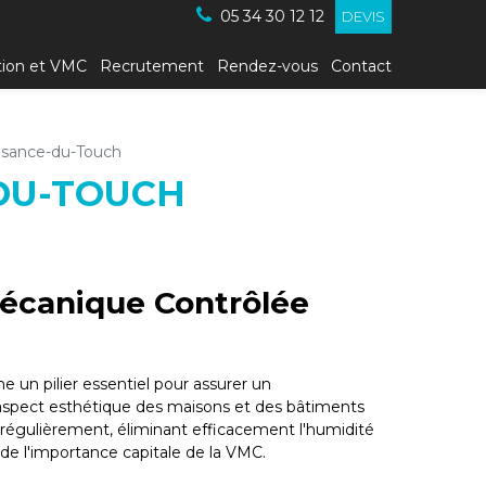
05 34 30 12 12
DEVIS
tion et VMC
Recrutement
Rendez-vous
Contact
aisance-du-Touch
-DU-TOUCH
 Mécanique Contrôlée
 un pilier essentiel pour assurer un
 aspect esthétique des maisons et des bâtiments
e régulièrement, éliminant efficacement l'humidité
side l'importance capitale de la VMC.