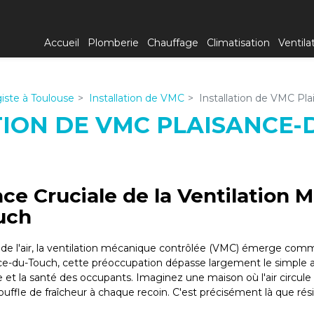
Accueil
Plomberie
Chauffage
Climatisation
Ventila
iste à Toulouse
Installation de VMC
Installation de VMC Pl
TION DE VMC PLAISANCE
nce Cruciale de la Ventilation
uch
é de l'air, la ventilation mécanique contrôlée (VMC) émerge comme
ance-du-Touch, cette préoccupation dépasse largement le simple
re et la santé des occupants. Imaginez une maison où l'air circul
e souffle de fraîcheur à chaque recoin. C'est précisément là que ré