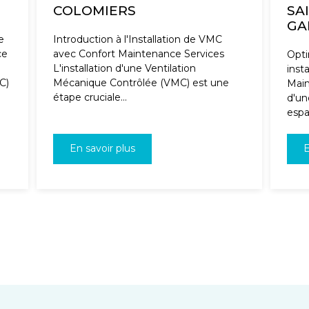
COLOMIERS
SA
GA
e
Introduction à l'Installation de VMC
ce
avec Confort Maintenance Services
Opti
L'installation d'une Ventilation
inst
C)
Mécanique Contrôlée (VMC) est une
Main
étape cruciale...
d'un
espa
En savoir plus
E