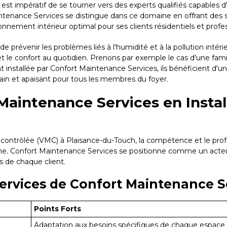
 est impératif de se tourner vers des experts qualifiés capables 
enance Services se distingue dans ce domaine en offrant des sol
ronnement intérieur optimal pour ses clients résidentiels et profe
prévenir les problèmes liés à l'humidité et à la pollution intéri
ire et le confort au quotidien. Prenons par exemple le cas d'une fa
nstallée par Confort Maintenance Services, ils bénéficient d'un
sain et apaisant pour tous les membres du foyer.
Maintenance Services en Instal
que contrôlée (VMC) à Plaisance-du-Touch, la compétence et le pr
me. Confort Maintenance Services se positionne comme un acteu
s de chaque client.
Services de Confort Maintenance Se
Points Forts
Adaptation aux besoins spécifiques de chaque espace