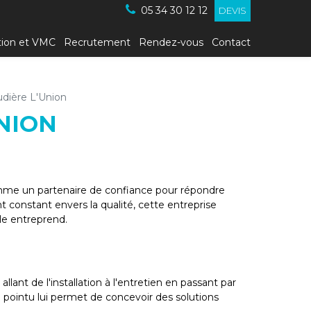
05 34 30 12 12
DEVIS
tion et VMC
Recrutement
Rendez-vous
Contact
udière L'Union
NION
omme un partenaire de confiance pour répondre
 constant envers la qualité, cette entreprise
lle entreprend.
nt de l'installation à l'entretien en passant par
 pointu lui permet de concevoir des solutions