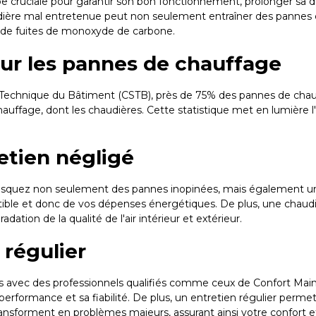
e cruciale pour garantir son bon fonctionnement, prolonger sa du
udière mal entretenue peut non seulement entraîner des pannes 
 de fuites de monoxyde de carbone.
 sur les pannes de chauffage
 Technique du Bâtiment (CSTB), près de 75% des pannes de chauf
 chauffage, dont les chaudières. Cette statistique met en lumière 
etien négligé
 risquez non seulement des pannes inopinées, mais également une
le et donc de vos dépenses énergétiques. De plus, une chaud
dation de la qualité de l'air intérieur et extérieur.
 régulier
ères avec des professionnels qualifiés comme ceux de Confort Mai
performance et sa fiabilité. De plus, un entretien régulier permet
ansforment en problèmes majeurs, assurant ainsi votre confort et