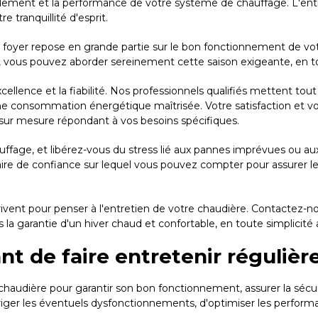
dement et la performance de votre système de chauffage. L'entre
e tranquillité d'esprit.
 foyer repose en grande partie sur le bon fonctionnement de votr
 vous pouvez aborder sereinement cette saison exigeante, en tout
cellence et la fiabilité. Nos professionnels qualifiés mettent to
une consommation énergétique maîtrisée. Votre satisfaction et v
 sur mesure répondant à vos besoins spécifiques.
uffage, et libérez-vous du stress lié aux pannes imprévues ou 
aire de confiance sur lequel vous pouvez compter pour assurer 
rrivent pour penser à l'entretien de votre chaudière. Contactez-n
s la garantie d'un hiver chaud et confortable, en toute simplicit
tant de faire entretenir réguli
a chaudière pour garantir son bon fonctionnement, assurer la sécur
riger les éventuels dysfonctionnements, d'optimiser les perfor