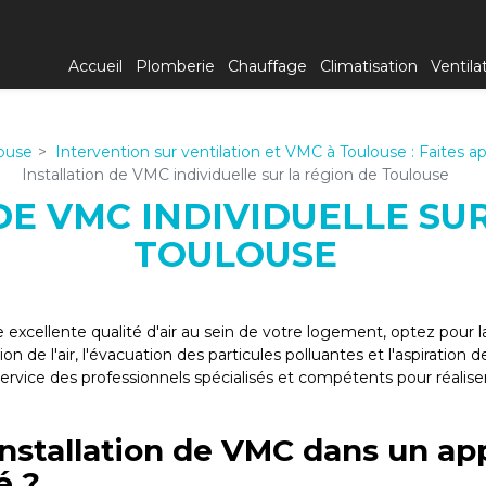
Accueil
Plomberie
Chauffage
Climatisation
Ventila
louse
Intervention sur ventilation et VMC à Toulouse : Faites a
Installation de VMC individuelle sur la région de Toulouse
DE VMC INDIVIDUELLE SU
TOULOUSE
 excellente qualité d'air au sein de votre logement, optez pour 
on de l'air, l'évacuation des particules polluantes et l'aspiration 
rvice des professionnels spécialisés et compétents pour réalise
installation de VMC dans un a
é ?