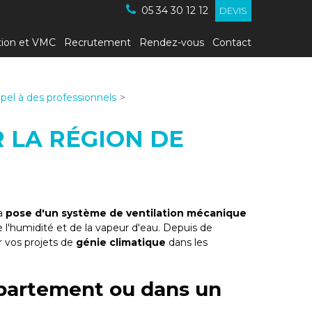
05 34 30 12 12
DEVIS
tion et VMC
Recrutement
Rendez-vous
Contact
ppel à des professionnels
R LA RÉGION DE
la
pose d'un système de ventilation mécanique
de l'humidité et de la vapeur d'eau. Depuis de
r vos projets de
génie climatique
dans les
ppartement ou dans un