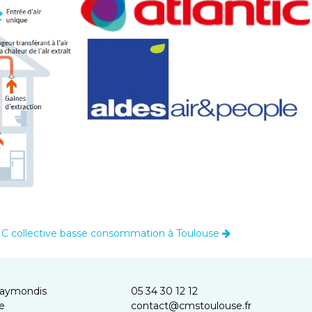
VMC collective basse consommation à Toulouse
Raymondis
05 34 30 12 12
e
contact@cmstoulouse.fr