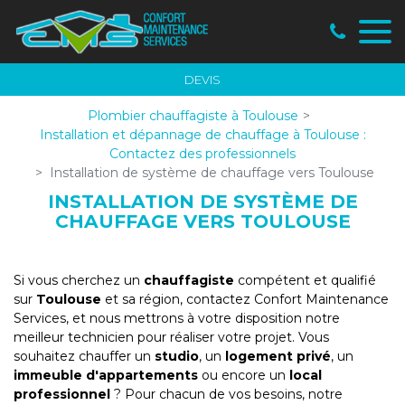
Panneau de gestion des cookies
DEVIS
Plombier chauffagiste à Toulouse
Installation et dépannage de chauffage à Toulouse :
Contactez des professionnels
Installation de système de chauffage vers Toulouse
INSTALLATION DE SYSTÈME DE
CHAUFFAGE VERS TOULOUSE
Si vous cherchez un
chauffagiste
compétent et qualifié
sur
Toulouse
et sa région, contactez Confort Maintenance
Services, et nous mettrons à votre disposition notre
meilleur technicien pour réaliser votre projet. Vous
souhaitez chauffer un
studio
, un
logement privé
, un
immeuble d'appartements
ou encore un
local
professionnel
? Pour chacun de vos besoins, notre